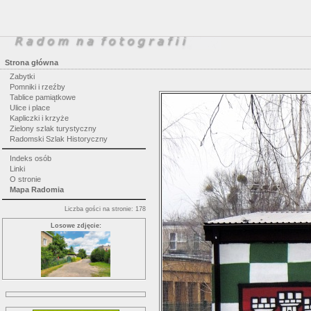
Strona główna
Zabytki
Pomniki i rzeźby
Tablice pamiątkowe
Ulice i place
Kapliczki i krzyże
Zielony szlak turystyczny
Radomski Szlak Historyczny
Indeks osób
Linki
O stronie
Mapa Radomia
Liczba gości na stronie: 178
Losowe zdjęcie: