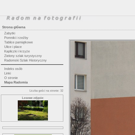
Strona główna
Zabytki
Pomniki i rzeźby
Tablice pamiątkowe
Ulice i place
Kapliczki i krzyże
Zielony szlak turystyczny
Radomski Szlak Historyczny
Indeks osób
Linki
O stronie
Mapa Radomia
Liczba gości na stronie: 32
Losowe zdjęcie: