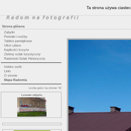
Ta strona używa ciastec
Strona główna
Zabytki
Pomniki i rzeźby
Tablice pamiątkowe
Ulice i place
Kapliczki i krzyże
Zielony szlak turystyczny
Radomski Szlak Historyczny
Indeks osób
Linki
O stronie
Mapa Radomia
Liczba gości na stronie: 53
Losowe zdjęcie: