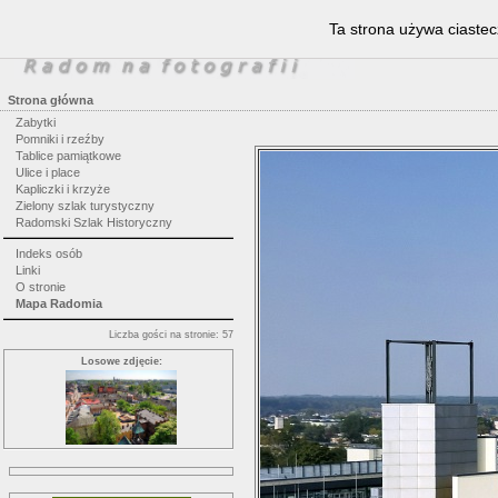
Ta strona używa ciastec
Strona główna
Zabytki
Pomniki i rzeźby
Tablice pamiątkowe
Ulice i place
Kapliczki i krzyże
Zielony szlak turystyczny
Radomski Szlak Historyczny
Indeks osób
Linki
O stronie
Mapa Radomia
Liczba gości na stronie: 57
Losowe zdjęcie: