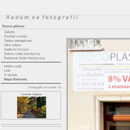
Strona główna
Zabytki
Pomniki i rzeźby
Tablice pamiątkowe
Ulice i place
Kapliczki i krzyże
Zielony szlak turystyczny
Radomski Szlak Historyczny
Indeks osób
Linki
O stronie
Mapa Radomia
Liczba gości na stronie: 31
Losowe zdjęcie: