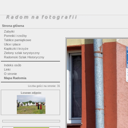
Strona główna
Zabytki
Pomniki i rzeźby
Tablice pamiątkowe
Ulice i place
Kapliczki i krzyże
Zielony szlak turystyczny
Radomski Szlak Historyczny
Indeks osób
Linki
O stronie
Mapa Radomia
Liczba gości na stronie: 31
Losowe zdjęcie: