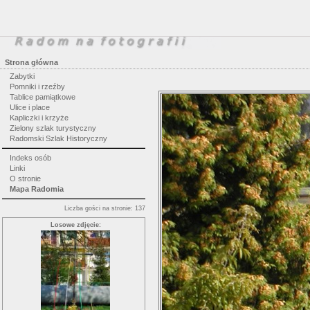
Strona główna
Zabytki
Pomniki i rzeźby
Tablice pamiątkowe
Ulice i place
Kapliczki i krzyże
Zielony szlak turystyczny
Radomski Szlak Historyczny
Indeks osób
Linki
O stronie
Mapa Radomia
Liczba gości na stronie: 137
Losowe zdjęcie: