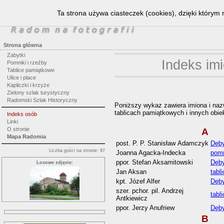
Ta strona używa ciasteczek (cookies), dzięki którym 
Strona główna
Zabytki
Indeks imi
Pomniki i rzeźby
Tablice pamiątkowe
Ulice i place
Kapliczki i krzyże
Zielony szlak turystyczny
Radomski Szlak Historyczny
Poniższy wykaz zawiera imiona i na
tablicach pamiątkowych i innych obie
Indeks osób
Linki
O stronie
A
Mapa Radomia
post. P. P. Stanisław Adamczyk
Dęby
Liczba gości na stronie: 97
Joanna Agacka-Indecka
pomn
ppor. Stefan Aksamitowski
Dęby
Losowe zdjęcie:
Jan Aksan
tabl
kpt. Józef Alfer
Dęby
szer. pchor. pil. Andrzej
tabl
Antkiewicz
ppor. Jerzy Anufriew
Dęby
B