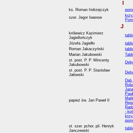
I
ks. Roman Indrzejczyk
pomn
krzy
szer. Jegor Iwanow
Pom
J
królewicz Kazimierz
tabl
Jagiellończyk
Józefa Jagiełło
tabl
Roman Jakaczyński
tabl
Marian Jakubowski
Tabl
st. post. P. P. Wincenty
Dęby
Jakubowski
st. post. P. P. Stanisław
Dęby
Jałowski
Dąb 
Robo
Jana
Pawł
Matk
papież św. Jan Paweł II
Reja
Rad
- ko
krzy
pomn
st. szer. pchor. pil. Henryk
tabl
Janczewski