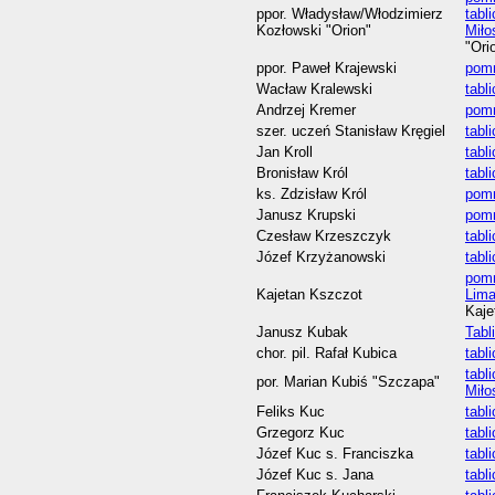
ppor. Władysław/Włodzimierz
tabl
Kozłowski "Orion"
Miło
"Ori
ppor. Paweł Krajewski
pomn
Wacław Kralewski
tabl
Andrzej Kremer
pomn
szer. uczeń Stanisław Kręgiel
tabl
Jan Kroll
tabl
Bronisław Król
tabl
ks. Zdzisław Król
pomn
Janusz Krupski
pomn
Czesław Krzeszczyk
tabl
Józef Krzyżanowski
tabl
pomn
Kajetan Kszczot
Lim
Kaje
Janusz Kubak
Tabl
chor. pil. Rafał Kubica
tabl
tabl
por. Marian Kubiś "Szczapa"
Miło
Feliks Kuc
tabl
Grzegorz Kuc
tabl
Józef Kuc s. Franciszka
tabl
Józef Kuc s. Jana
tabl