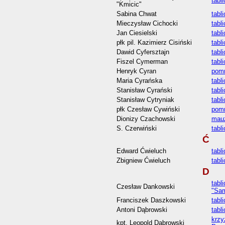
tabl
"Kmicic"
Sabina Chwat
tabl
Mieczysław Cichocki
tabl
Jan Ciesielski
tabl
płk pil. Kazimierz Cisiński
tabl
Dawid Cyfersztajn
tabl
Fiszel Cymerman
tabl
Henryk Cyran
pomn
Maria Cyrańska
tabl
Stanisław Cyrański
tabl
Stanisław Cytryniak
tabl
płk Czesław Cywiński
pomn
Dionizy Czachowski
mauz
S. Czerwiński
tabl
Ć
Edward Ćwieluch
tabl
Zbigniew Ćwieluch
tabl
D
tabl
Czesław Dankowski
"Sa
Franciszek Daszkowski
tabl
Antoni Dąbrowski
tabl
krzy
kpt. Leopold Dąbrowski