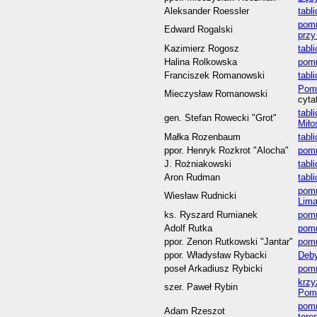
Aleksander Roessler
tabl
pomn
Edward Rogalski
przy
Kazimierz Rogosz
tabl
Halina Rolkowska
pom
Franciszek Romanowski
tabl
Pom
Mieczysław Romanowski
cyta
tabl
gen. Stefan Rowecki "Grot"
Miło
Małka Rozenbaum
tabl
ppor. Henryk Rozkrot "Alocha"
pom
J. Rożniakowski
tabl
Aron Rudman
tabl
pomn
Wiesław Rudnicki
Lim
ks. Ryszard Rumianek
pomn
Adolf Rutka
pom
ppor. Zenon Rutkowski "Jantar"
pom
ppor. Władysław Rybacki
Dęby
poseł Arkadiusz Rybicki
pomn
krzy
szer. Paweł Rybin
Pom
pomn
Adam Rzeszot
tere