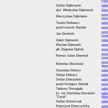
Pom
Stefan Dąbkowski
tabl
plut. Władysław Dąbrowski
Dęby
pomn
Mieczysław Dąbrówka
tere
Teodor Dedewicz
tabl
poseł Leszek Deptuła
pomn
pomn
Jan Dereński
Lim
Adam Dębowski
tabl
Wacław Dębowski
pomn
płk Zbigniew Dębski
pomn
pomn
Roman Julian Diweniuk
Lim
pomn
Bolesław Dłużewski
dwor
Stanisław Dobosz
tabl
Stefan Dobracz
tabl
Stefan Dobrzański
tabl
poseł Grzegorz Dolniak
pomn
Tadeusz Domagała
tabl
ks. mjr Stanisław Domański
tabl
"Cezar"
Miło
Stefan Domińczak
tabl
Katarzyna Doraczyńska
pomn