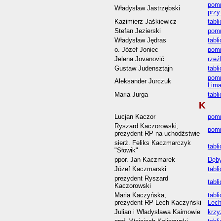
pomn
Władysław Jastrzębski
przy
Kazimierz Jaśkiewicz
tabl
Stefan Jezierski
pomn
Władysław Jędras
tabl
o. Józef Joniec
pomn
Jelena Jovanović
rzeź
Gustaw Judensztajn
tabl
pomn
Aleksander Jurczuk
Lim
Maria Jurga
tabl
K
Lucjan Kaczor
pomn
Ryszard Kaczorowski,
pomn
prezydent RP na uchodźstwie
sierż. Feliks Kaczmarczyk
tabl
"Słowik"
ppor. Jan Kaczmarek
Dęby
Józef Kaczmarski
tabl
prezydent Ryszard
tabl
Kaczorowski
Maria Kaczyńska,
tabl
prezydent RP Lech Kaczyński
Lech
Julian i Władysława Kaimowie
krzy