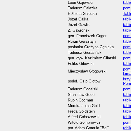
Leon Gajewski
tabl
Tadeusz Gałązka
pomn
Elżbieta Gałecka
Tabl
Józef Gałka
tabl
Józef Gawlik
tabl
Z. Gawroński
tabl
gen. Franciszek Gągor
pomn
Ruwin Gersztajn
tabl
posłanka Grażyna Gęsicka
pomn
Tadeusz Gierasiński
tabl
gen. dyw. Kazimierz Gilarski
pomn
Feliks Gilewski
tabl
pomn
Mieczysław Głogowski
Lim
krzy
podof. Osip Głotow
Pom
Tadeusz Gocalski
pomn
Stanisław Gocel
tabl
Rubin Gocman
tabl
Mordka-Jojna Gold
tabl
Freda Goldstein
tabl
Alfred Gołaszewski
tabl
Witold Gombrowicz
pomn
por. Adam Gomuła "Bej"
tabl