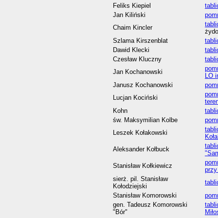
Feliks Kiepiel
tabl
Jan Kiliński
pomn
tabl
Chaim Kincler
żyd
Szlama Kirszenblat
tabl
Dawid Klecki
tabl
Czesław Kluczny
tabl
pom
Jan Kochanowski
LO i
Janusz Kochanowski
pomn
pomn
Lucjan Kociński
tere
Kohn
tabl
św. Maksymilian Kolbe
pomn
tabl
Leszek Kołakowski
Koła
tabl
Aleksander Kołbuck
"Sa
pomn
Stanisław Kołkiewicz
przy
sierż. pil. Stanisław
tabl
Kołodziejski
Stanisław Komorowski
pomn
gen. Tadeusz Komorowski
tabl
"Bór"
Miło