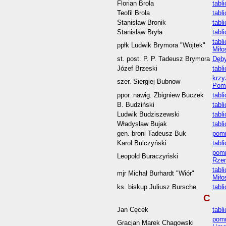
Florian Brola
tabl
Teofil Brola
tabl
Stanisław Bronik
tabl
Stanisław Bryła
tabl
tabl
ppłk Ludwik Brymora "Wojtek"
Miło
st. post. P. P. Tadeusz Brymora
Dęby
Józef Brzeski
tabl
krzy
szer. Siergiej Bubnow
Pom
ppor. nawig. Zbigniew Buczek
tabl
B. Budziński
tabl
Ludwik Budziszewski
tabl
Władysław Bujak
tabl
gen. broni Tadeusz Buk
pomn
Karol Bulczyński
tabl
pomn
Leopold Buraczyński
Rzem
tabl
mjr Michał Burhardt "Wiór"
Miło
ks. biskup Juliusz Bursche
tabl
C
Jan Cęcek
tabl
pomn
Gracjan Marek Chagowski