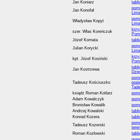
Jan Koniarz
tabl
pomn
Jan Konofał
Lim
pomn
Władysław Kopyt
Lim
krzy
szer. Włas Koreńczuk
Pom
Józef Kornata
tabl
pomn
Julian Korycki
Lim
krzy
kpt. Józef Kosiński
Pom
tabl
Jan Kostrzewa
Dzie
pomn
Tadeusz Kościuszko
popi
Tade
ksiądz Roman Kotlarz
pomn
Adam Kowalczyk
pomn
Bronisław Kowalik
pomn
Andrzej Kowalski
tabl
Konrad Kozera
tabl
pomn
Tadeusz Kozerski
tere
Roman Kozłowski
tabl
pom