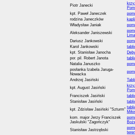
krzy
Piotr Janecki
Pom
kpt. Paweł Janeczek
pomn
rodzina Janeczków
kapl
Władysław Janiak
pom
pomn
Aleksander Janiszewski
Lim
Dariusz Jankowski
pomn
Karol Jankowski
tabl
kpt. Stanisław Janocha
Dęby
por. pil. Robert Janota
tabl
Natalia Januszko
pomn
posłanka Izabela Jaruga-
pomn
Nowacka
Andrzej Jasiński
Tabl
krzy
kpt. August Jasiński
Pom
Franciszek Jasiński
tabl
Stanisław Jasiński
tabl
tabl
kpt. Zdzisław Jasiński "Szturm"
Miło
kom. major Jerzy Franciszek
pom
Jaskulski "Zagończyk"
Boże
pomn
Stanisław Jastrzębski
tere