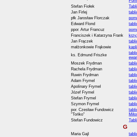
Pom
Stefan Fiołek
Tabl
Jan Firlej
tabl
płk Jarosław Florczak
pomn
Edward Flond
tabl
ppor. Artur Francuz
pomn
Franciszek i Katarzyna Frank
krzy
Jan Frączek
tabl
małżonkowie Frąkowie
kapl
tabl
ks. Edmund Friszke
ewan
Moszek Frydman
tabl
Rachela Frydman
tabl
Ruwin Frydman
tabl
Adam Frymel
tabl
Apolinary Frymel
tabl
Józef Frymel
tabl
Stefan Frymel
tabl
Szymon Frymel
tabl
por. Czesław Fundowicz
tabl
"Tońko"
Miło
Stefan Fundowicz
Tabl
G
Maria Gajl
tabl