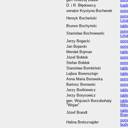
D. i R. Błędowscy
kapl
senator Krystyna Bochenek
pomn
pomn
Henryk Bocheński
Lim
Brunon Bochyński
tabl
pomn
Stanisław Bochniewski
Lim
Jerzy Bogacki
pomn
Jan Bojarski
pomn
Mendel Bojman
tabl
Józef Bołdok
pomn
Stefan Bołdok
pomn
Stanisław Bombiński
tabl
Lejbus Borensztajn
tabl
Anna Maria Borowska
pomn
Bartosz Borowski
pomn
Jerzy Bortkiewicz
tabl
Jerzy Borysowicz
tabl
gen. Wojciech Borzobohaty
tabl
"Wojan"
Miło
tabl
Józef Brandt
Bran
pomn
Halina Bretsznajder
budy