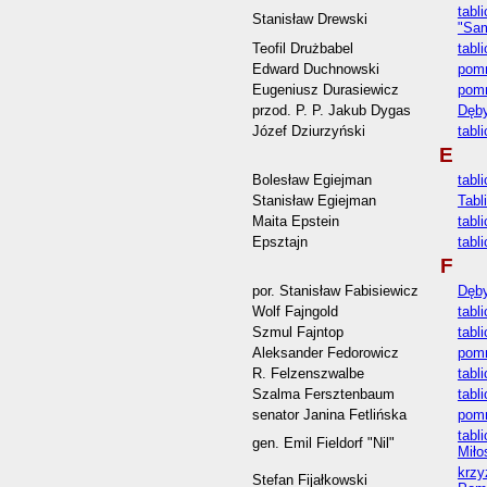
tabl
Stanisław Drewski
"Sa
Teofil Drużbabel
tabl
Edward Duchnowski
pomn
Eugeniusz Durasiewicz
pomn
przod. P. P. Jakub Dygas
Dęby
Józef Dziurzyński
tabl
E
Bolesław Egiejman
tabl
Stanisław Egiejman
Tabl
Maita Epstein
tabl
Epsztajn
tabl
F
por. Stanisław Fabisiewicz
Dęby
Wolf Fajngold
tabl
Szmul Fajntop
tabl
Aleksander Fedorowicz
pomn
R. Felzenszwalbe
tabl
Szalma Fersztenbaum
tabl
senator Janina Fetlińska
pomn
tabl
gen. Emil Fieldorf "Nil"
Miło
krzy
Stefan Fijałkowski