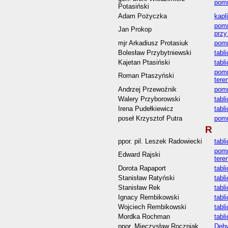
pomn
Potasiński
Adam Pożyczka
kapl
pomn
Jan Prokop
przy
mjr Arkadiusz Protasiuk
pomn
Bolesław Przybytniewski
tabl
Kajetan Ptasiński
tabl
pomn
Roman Ptaszyński
tere
Andrzej Przewoźnik
pomn
Walery Przyborowski
tabl
Irena Pudełkiewicz
tabl
poseł Krzysztof Putra
pomn
R
ppor. pil. Leszek Radowiecki
tabl
pomn
Edward Rajski
tere
Dorota Rapaport
tabl
Stanisław Ratyński
tabl
Stanisław Rek
tabl
Ignacy Rembikowski
tabl
Wojciech Rembikowski
tabl
Mordka Rochman
tabl
ppor. Mieczysław Roczniak
Dęby