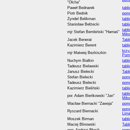
"Olcha"
Paweł Bednarek
tabl
Piotr Bednik
pomn
Zyndel Belikman
tabl
Stanisław Bełżecki
tabl
tabl
mjr Stefan Bembiński "Harnaś"
Miło
Jacek Benerat
Tabl
Kazimierz Berent
tabl
krzy
mjr Matwiej Bezkiszkin
Pom
Nuchym Bialkin
tabl
Tadeusz Bielawski
tabl
Janusz Bielecki
Tabl
Stefan Bielecki
pomn
Tadeusz Bielecki
pomn
Kazimierz Bieliński
tabl
tabl
por. Adam Bieńkowski "Jan"
Miło
Wacław Biernacki "Zawoja"
pom
pomn
Ryszard Biernacki
Lim
Moszek Birman
tabl
Maciej Blinowski
Tabl
gen. Andrzej Błasik
pomn