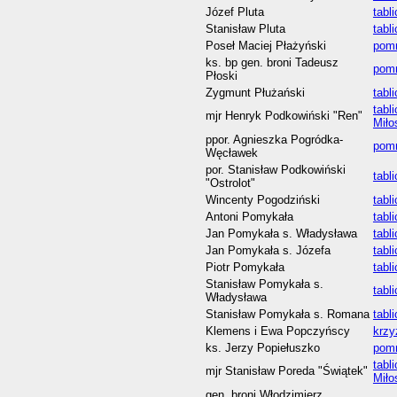
Józef Pluta
tabl
Stanisław Pluta
tabl
Poseł Maciej Płażyński
pomn
ks. bp gen. broni Tadeusz
pomn
Płoski
Zygmunt Płużański
tabl
tabl
mjr Henryk Podkowiński "Ren"
Miło
ppor. Agnieszka Pogródka-
pomn
Węcławek
por. Stanisław Podkowiński
tabl
"Ostrolot"
Wincenty Pogodziński
tabl
Antoni Pomykała
tabl
Jan Pomykała s. Władysława
tabl
Jan Pomykała s. Józefa
tabl
Piotr Pomykała
tabl
Stanisław Pomykała s.
tabl
Władysława
Stanisław Pomykała s. Romana
tabl
Klemens i Ewa Popczyńscy
krzy
ks. Jerzy Popiełuszko
pomn
tabl
mjr Stanisław Poreda "Świątek"
Miło
gen. broni Włodzimierz