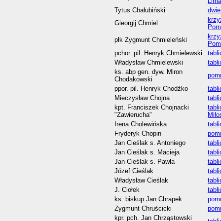
Lim
Tytus Chałubiński
dwie
krzy
Gieorgij Chmiel
Pom
krzy
płk Zygmunt Chmieleński
Pom
pchor. pil. Henryk Chmielewski
tabl
Władysław Chmielewski
tabl
ks. abp gen. dyw. Miron
pomn
Chodakowski
ppor. pil. Henryk Chodźko
tabl
Mieczysław Chojna
tabl
kpt. Franciszek Chojnacki
tabl
"Zawierucha"
Miło
Irena Cholewińska
tabl
Fryderyk Chopin
pomn
Jan Cieślak s. Antoniego
tabl
Jan Cieślak s. Macieja
tabl
Jan Cieślak s. Pawła
tabl
Józef Cieślak
tabl
Władysław Cieślak
tabl
J. Ciołek
tabl
ks. biskup Jan Chrapek
pomn
Zygmunt Chruścicki
pomn
kpr. pch. Jan Chrząstowski