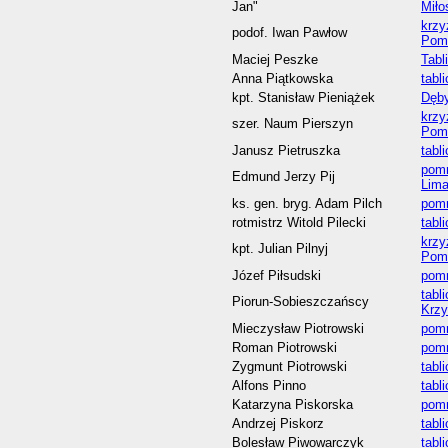
Jan"
Miło
krzy
podof. Iwan Pawłow
Pom
Maciej Peszke
Tabl
Anna Piątkowska
tabl
kpt. Stanisław Pieniążek
Dęby
krzy
szer. Naum Pierszyn
Pom
Janusz Pietruszka
tabl
pomn
Edmund Jerzy Pij
Lim
ks. gen. bryg. Adam Pilch
pomn
rotmistrz Witold Pilecki
tabl
krzy
kpt. Julian Pilnyj
Pom
Józef Piłsudski
pomn
tabl
Piorun-Sobieszczańscy
Krz
Mieczysław Piotrowski
pomn
Roman Piotrowski
pomn
Zygmunt Piotrowski
tabl
Alfons Pinno
tabl
Katarzyna Piskorska
pomn
Andrzej Piskorz
tabl
Bolesław Piwowarczyk
tabl