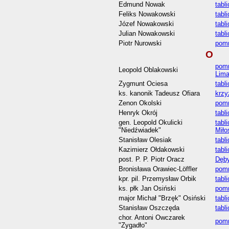
Edmund Nowak
tabl
Feliks Nowakowski
tabl
Józef Nowakowski
tabl
Julian Nowakowski
tabl
Piotr Nurowski
pomn
O
pomn
Leopold Oblakowski
Lim
Zygmunt Ociesa
tabl
ks. kanonik Tadeusz Ofiara
krzy
Zenon Okolski
pomn
Henryk Okrój
tabl
gen. Leopold Okulicki
tabl
"Niedźwiadek"
Miło
Stanisław Olesiak
tabl
Kazimierz Ołdakowski
tabl
post. P. P. Piotr Oracz
Dęby
Bronisława Orawiec-Löffler
pomn
kpr. pil. Przemysław Orbik
tabl
ks. płk Jan Osiński
pomn
major Michał "Brzęk" Osiński
tabl
Stanisław Oszczęda
tabl
chor. Antoni Owczarek
pom
"Zygadło"