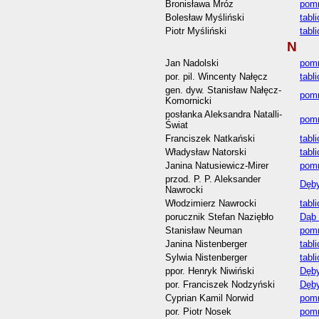
Bronisława Mróz
pom
Bolesław Myśliński
tabl
Piotr Myśliński
tabl
N
Jan Nadolski
pomn
por. pil. Wincenty Nałęcz
tabl
gen. dyw. Stanisław Nałęcz-
pomn
Komornicki
posłanka Aleksandra Natalli-
pomn
Świat
Franciszek Natkański
tabl
Władysław Natorski
tabl
Janina Natusiewicz-Mirer
pomn
przod. P. P. Aleksander
Dęby
Nawrocki
Włodzimierz Nawrocki
tabl
porucznik Stefan Naziębło
Dąb 
Stanisław Neuman
pomn
Janina Nistenberger
tabl
Sylwia Nistenberger
tabl
ppor. Henryk Niwiński
Dęby
por. Franciszek Nodzyński
Dęby
Cyprian Kamil Norwid
pomn
por. Piotr Nosek
pomn