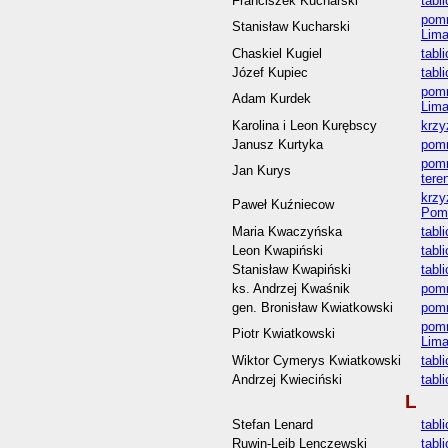
Franciszek Kucharski
tabl
pomn
Stanisław Kucharski
Lim
Chaskiel Kugiel
tabl
Józef Kupiec
tabl
pomn
Adam Kurdek
Lim
Karolina i Leon Kurębscy
krzy
Janusz Kurtyka
pomn
pomn
Jan Kurys
tere
krzy
Paweł Kuźniecow
Pom
Maria Kwaczyńska
tabl
Leon Kwapiński
tabl
Stanisław Kwapiński
tabl
ks. Andrzej Kwaśnik
pomn
gen. Bronisław Kwiatkowski
pomn
pomn
Piotr Kwiatkowski
Lim
Wiktor Cymerys Kwiatkowski
tabl
Andrzej Kwieciński
tabl
L
Stefan Lenard
tabl
Ruwin-Lejb Lenczewski
tabl