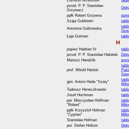
Edmund Grzesiński
tabl
przod. P. P. Stanisław
Dęby
Grzywacz
ppłk Robert Grzywna
pomn
Szaja Guldstein
tabl
tabl
Antonina Gutkowska
Dzie
Łaja Gutman
tabl
H
papież Hadrian IV
tabl
przod. P. P. Stanisław Hałubek
Dęby
Mariusz Handzlik
pomn
tabl
prof. Witold Hański
Pato
Spec
tabl
gen. Antoni Heda "Szary"
Miło
Tadeusz Heneczkowski
tabl
Josef Hochman
tabl
por. Mieczysław Hoffman
tabl
"Robert"
Miło
ppłk Krzysztof Hofman
tabl
"Cyprian"
Miło
Stanisław Hofman
tabl
por. Stefan Holtzer
Dęby