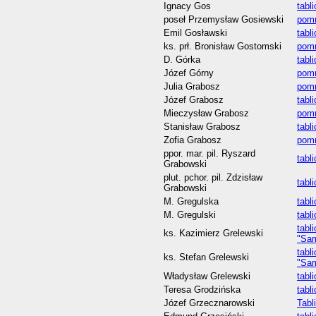
Ignacy Gos
tabl
poseł Przemysław Gosiewski
pomn
Emil Gosławski
tabl
ks. prł. Bronisław Gostomski
pomn
D. Górka
tabl
Józef Górny
pomn
Julia Grabosz
pom
Józef Grabosz
tabl
Mieczysław Grabosz
pom
Stanisław Grabosz
tabl
Zofia Grabosz
pom
ppor. mar. pil. Ryszard
tabl
Grabowski
plut. pchor. pil. Zdzisław
tabl
Grabowski
M. Gregulska
tabl
M. Gregulski
tabl
tabl
ks. Kazimierz Grelewski
"Sa
tabl
ks. Stefan Grelewski
"Sa
Władysław Grelewski
tabl
Teresa Grodzińska
tabl
Józef Grzecznarowski
Tabl