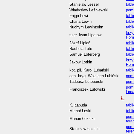
Stanisław Lessel
tabl
Władysław Leśniewski
pomn
Fajga Lewi
tabl
Chana Lewin
tabl
Nuchym Lewinzohn
tabl
krzy
szer. Iwan Lipatow
Pom
Józef Lipień
tabl
Rachela Lote
tabl
Samuel Loterberg
tabl
krzy
Jakow Lotkin
Pom
kpt. pil. Karol Lubański
tabl
gen. bryg. Wojciech Lubiński
pomn
Tadeusz Lutoborski
pomn
pomn
Franciszek Lutowski
Lim
Ł
K. Łabuda
tabl
Michał Łęski
tabl
pomn
Marian Łozicki
tere
pomn
Stanisław Łozicki
tere