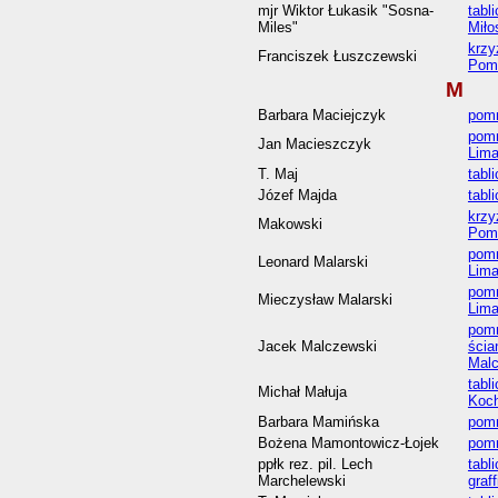
mjr Wiktor Łukasik "Sosna-
tabl
Miles"
Miło
krzy
Franciszek Łuszczewski
Pom
M
Barbara Maciejczyk
pomn
pomn
Jan Macieszczyk
Lim
T. Maj
tabl
Józef Majda
tabl
krzy
Makowski
Pom
pomn
Leonard Malarski
Lim
pomn
Mieczysław Malarski
Lim
pomn
Jacek Malczewski
ścia
Malc
tabl
Michał Małuja
Koc
Barbara Mamińska
pomn
Bożena Mamontowicz-Łojek
pomn
ppłk rez. pil. Lech
tabl
Marchelewski
graf