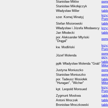
Stanisław Mikke
pomn
Stanisław Mikołajczyk
pomn
Władysław Miller
tabl
krzy
szer. Kornej Minatyj
Pom
Stefan Misiorowski
tabl
Władysław i Józefa Młodawscy
krz
Jan Młodecki
tabl
por. Aleksander Młyński
pom
"Drągal"
krzy
kw. Modliński
Pom
pomn
Józef Molenda
przy
tabl
ppłk Władysław Molenda "Grab"
Miło
Justyna Moniuszko
pomn
Stanisław Moniuszko
pomn
por. Tadeusz Mosiołek
tabl
"Huragan", "Wicher"
Miło
krzy
kpt. Leopold Monsued
Pom
Zygmunt Moskwa
tabl
Antoni Mroczek
tabl
Bronisław Mroczkowski
tabl