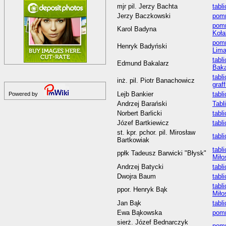
mjr pil. Jerzy Bachta
tabl
Jerzy Baczkowski
pomn
pomn
Karol Badyna
Koła
pomn
Henryk Badyński
Lim
tabl
Edmund Bakalarz
Baka
tabl
inż. pil. Piotr Banachowicz
graf
Lejb Bankier
tabl
Powered by
Andrzej Barański
Tabl
Norbert Barlicki
tabl
Józef Bartkiewicz
tabl
st. kpr. pchor. pil. Mirosław
tabl
Bartkowiak
tabl
ppłk Tadeusz Barwicki "Błysk"
Miło
Andrzej Batycki
tabl
Dwojra Baum
tabl
tabl
ppor. Henryk Bąk
Miło
Jan Bąk
tabl
Ewa Bąkowska
pomn
sierż. Józef Bednarczyk
pom