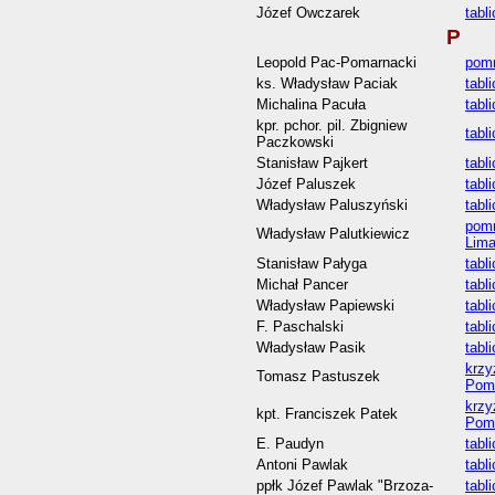
Józef Owczarek
tabl
P
Leopold Pac-Pomarnacki
pomn
ks. Władysław Paciak
tabl
Michalina Pacuła
tabl
kpr. pchor. pil. Zbigniew
tabl
Paczkowski
Stanisław Pajkert
tabl
Józef Paluszek
tabl
Władysław Paluszyński
tabl
pomn
Władysław Palutkiewicz
Lim
Stanisław Pałyga
tabl
Michał Pancer
tabl
Władysław Papiewski
tabl
F. Paschalski
tabl
Władysław Pasik
tabl
krzy
Tomasz Pastuszek
Pom
krzy
kpt. Franciszek Patek
Pom
E. Paudyn
tabl
Antoni Pawlak
tabl
ppłk Józef Pawlak "Brzoza-
tabl