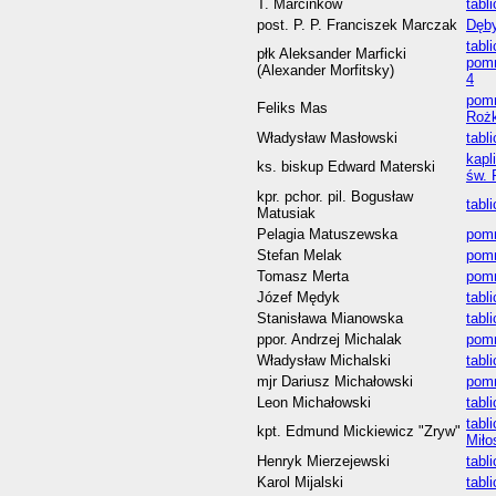
T. Marcinkow
tabl
post. P. P. Franciszek Marczak
Dęby
tabl
płk Aleksander Marficki
pomn
(Alexander Morfitsky)
4
pomn
Feliks Mas
Roż
Władysław Masłowski
tabl
kapl
ks. biskup Edward Materski
św. 
kpr. pchor. pil. Bogusław
tabl
Matusiak
Pelagia Matuszewska
pomn
Stefan Melak
pomn
Tomasz Merta
pomn
Józef Mędyk
tabl
Stanisława Mianowska
tabl
ppor. Andrzej Michalak
pomn
Władysław Michalski
tabl
mjr Dariusz Michałowski
pomn
Leon Michałowski
tabl
tabl
kpt. Edmund Mickiewicz "Zryw"
Miło
Henryk Mierzejewski
tabl
Karol Mijalski
tabl