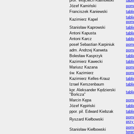
prof. Wojciech Kalinowski
tabl
Józef Kamiński
pomn
Franciszek Kaniewski
tabl
tabl
Kazimierz Kapel
pom
Stanisław Kaprowski
tabl
Antoni Kapusta
tabl
Antoni Karcz
tabl
poseł Sebastian Karpiniuk
pomn
adm. Andrzej Karweta
pomn
Bolesław Kasprzyk
tabl
Kazimierz Kawecki
tabl
Mariusz Kazana
pomn
św. Kazimierz
pomn
Kazimierz Kelles-Krauz
tabl
Izrael Kerszenbaum
tabl
kpr. Aleksander Kędzierski
tabl
"Bończa"
Marcin Kępa
pomn
Józef Kępiński
tabl
ppor. pil. Edward Kiebzak
tabl
pomn
Ryszard Kiełbowski
przy
pomn
Stanisław Kiełbowski
tere