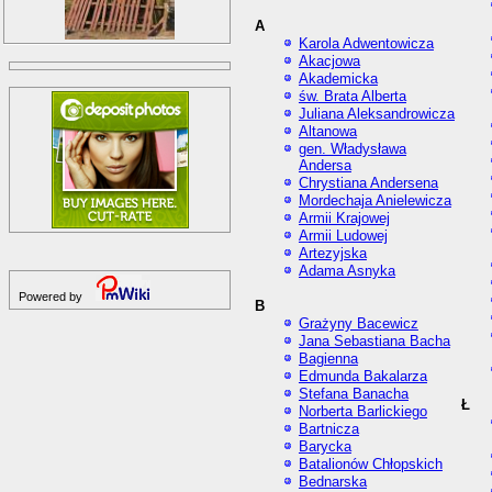
A
Karola Adwentowicza
Akacjowa
Akademicka
św. Brata Alberta
Juliana Aleksandrowicza
Altanowa
gen. Władysława
Andersa
Chrystiana Andersena
Mordechaja Anielewicza
Armii Krajowej
Armii Ludowej
Artezyjska
Adama Asnyka
Powered by
B
Grażyny Bacewicz
Jana Sebastiana Bacha
Bagienna
Edmunda Bakalarza
Stefana Banacha
Ł
Norberta Barlickiego
Bartnicza
Barycka
Batalionów Chłopskich
Bednarska