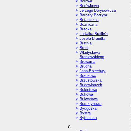
Borowa
Borówkowa
Jerzego Borysowicza
Barbary Borzym
Botaniczna
Bóźniczna
Bracka
Ludwika Braille'a
Józefa Brandta
Bratnia
Broni
Władysława
Broniewskiego
Browarna
Brudna
Jana Brzechwy
Brzozowa
Brzustowska
Budowlanych
Bukietowa
Bukowa
Bulwarowa
Bursztynowa
Bydgoska
Bystra
Bytomska
C