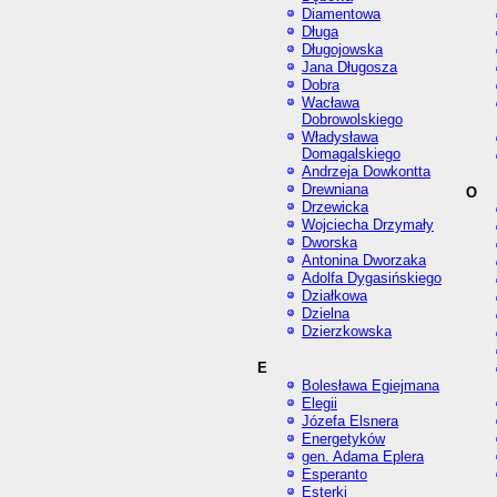
Diamentowa
Długa
Długojowska
Jana Długosza
Dobra
Wacława
Dobrowolskiego
Władysława
Domagalskiego
Andrzeja Dowkontta
Drewniana
O
Drzewicka
Wojciecha Drzymały
Dworska
Antonina Dworzaka
Adolfa Dygasińskiego
Działkowa
Dzielna
Dzierzkowska
E
Bolesława Egiejmana
Elegii
Józefa Elsnera
Energetyków
gen. Adama Eplera
Esperanto
Esterki