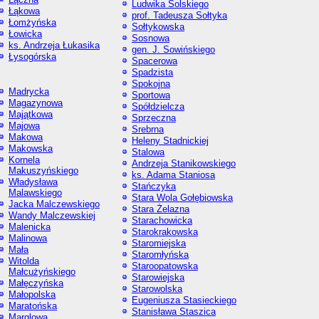
Ludwika Solskiego
Łąkowa
prof. Tadeusza Sołtyka
Łomżyńska
Sołtykowska
Łowicka
Sosnowa
ks. Andrzeja Łukasika
gen. J. Sowińskiego
Łysogórska
Spacerowa
Spadzista
Spokojna
Madrycka
Sportowa
Magazynowa
Spółdzielcza
Majątkowa
Sprzeczna
Majowa
Srebrna
Makowa
Heleny Stadnickiej
Makowska
Stalowa
Kornela
Andrzeja Stanikowskiego
Makuszyńskiego
ks. Adama Staniosa
Władysława
Stańczyka
Malawskiego
Stara Wola Gołębiowska
Jacka Malczewskiego
Stara Żelazna
Wandy Malczewskiej
Starachowicka
Malenicka
Starokrakowska
Malinowa
Staromiejska
Mała
Staromłyńska
Witolda
Staroopatowska
Małcużyńskiego
Starowiejska
Małęczyńska
Starowolska
Małopolska
Eugeniusza Stasieckiego
Maratońska
Stanisława Staszica
Marglowa