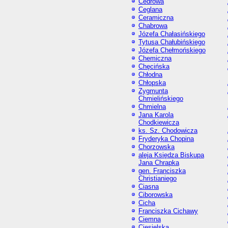
Cedrowa
Ceglana
Ceramiczna
Chabrowa
Józefa Chałasińskiego
Tytusa Chałubińskiego
Józefa Chełmońskiego
Chemiczna
Chęcińska
Chłodna
Chłopska
Zygmunta
Chmielińskiego
Chmielna
Jana Karola
Chodkiewicza
ks. Sz. Chodowicza
Fryderyka Chopina
Chorzowska
aleja Księdza Biskupa
Jana Chrapka
gen. Franciszka
Christianiego
Ciasna
Ciborowska
Cicha
Franciszka Cichawy
Ciemna
Ciesielska