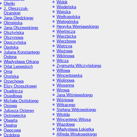
Widok
Oleńki
Wiedeńska
J. Oleszczuk-
Wiejska
Ożarskiej
Wielkopolska
Jana Olędzkiego
Wielogórska
Olimpijska
Henryka Wieniawskiego
Jana Olszewskiego
Wiertnicza
Olsztyńska
Wierzbicka
Olszynowa
Wierzbowa
Opoczyńska
Wietrzna
Opolska
Wieżowa
Juliana Konstantego
Wiklinowa
Ordona
Wilcza
Władysława Orkana
Zygmunta Wilczyńskiego
Orląt Lwowskich
Willowa
Orna
Wincentowska
Orońska
Wiolinowa
Orzechowa
Wiosenna
Elizy Orzeszkowej
Wirowa
Osadnicza
Jana Wiśniewskiego
Osiedlowa
Wiśniowa
Michała Osińskiego
Witkacego
Osiowa
Stefana Witkowskiego
Juliusza Osterwy
Witolda
Ostrowiecka
Wincentego Witosa
Otwarta
Wjazdowa
Owalna
Władysława Łokietka
Owocowa
Alfreda Wnukowskiego
Ozdobna