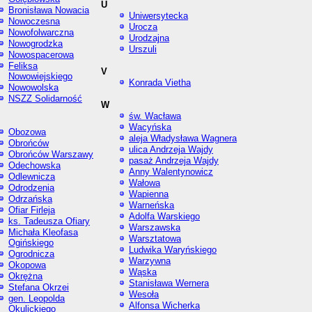
U
Bronisława Nowacia
Uniwersytecka
Nowoczesna
Urocza
Nowofolwarczna
Urodzajna
Nowogrodzka
Urszuli
Nowospacerowa
Feliksa
V
Nowowiejskiego
Konrada Vietha
Nowowolska
NSZZ Solidarność
W
św. Wacława
Wacyńska
Obozowa
aleja Władysława Wagnera
Obrońców
ulica Andrzeja Wajdy
Obrońców Warszawy
pasaż Andrzeja Wajdy
Odechowska
Anny Walentynowicz
Odlewnicza
Wałowa
Odrodzenia
Wapienna
Odrzańska
Warneńska
Ofiar Firleja
Adolfa Warskiego
ks. Tadeusza Ofiary
Warszawska
Michała Kleofasa
Warsztatowa
Ogińskiego
Ludwika Waryńskiego
Ogrodnicza
Warzywna
Okopowa
Wąska
Okrężna
Stanisława Wernera
Stefana Okrzei
Wesoła
gen. Leopolda
Alfonsa Wicherka
Okulickiego