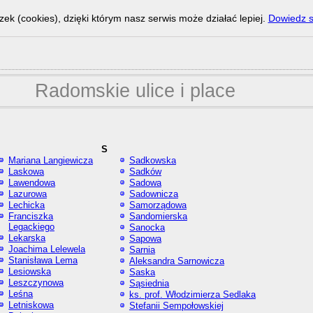
zek (cookies), dzięki którym nasz serwis może działać lepiej.
Dowiedz s
Radomskie ulice i place
S
Mariana Langiewicza
Sadkowska
Laskowa
Sadków
Lawendowa
Sadowa
Lazurowa
Sadownicza
Lechicka
Samorządowa
Franciszka
Sandomierska
Legackiego
Sanocka
Lekarska
Sapowa
Joachima Lelewela
Sarnia
Stanisława Lema
Aleksandra Sarnowicza
Lesiowska
Saska
Leszczynowa
Sąsiednia
Leśna
ks. prof. Włodzimierza Sedlaka
Letniskowa
Stefanii Sempołowskiej