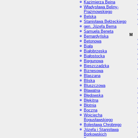
Kazimierza Beina
Władysława Beliny-
Prażmowskiego
Belska
Stanisława Bełżeckiego
gen. Józefa Bema
Samuela Beneta
M
Bernardyńska
Betonowa
Biała
Białobrzeska
Białostocka
Biegunowa
Bieszczadzka
Biznesowa
Blaszana
Bliska
Bluszczowa
Bławatna
Błędowska
Błękitna
Błotnia
Boczna
Wojciecha
Bogusławskiego
Bolesława Chrobrego
Józefa i Stanisława
Borkowskich