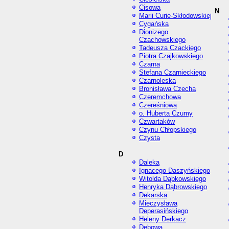
Cisowa
N
Marii Curie-Skłodowskiej
Cygańska
Dionizego
Czachowskiego
Tadeusza Czackiego
Piotra Czajkowskiego
Czarna
Stefana Czarnieckiego
Czarnoleska
Bronisława Czecha
Czeremchowa
Czereśniowa
o. Huberta Czumy
Czwartaków
Czynu Chłopskiego
Czysta
D
Daleka
Ignacego Daszyńskiego
Witolda Dąbkowskiego
Henryka Dąbrowskiego
Dekarska
Mieczysława
Deperasińskiego
Heleny Derkacz
Dębowa