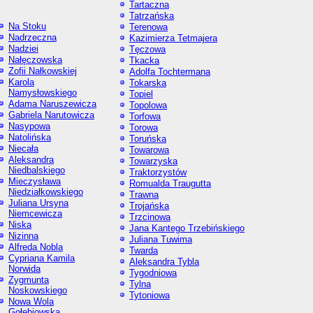
Tartaczna
Tatrzańska
Na Stoku
Terenowa
Nadrzeczna
Kazimierza Tetmajera
Nadziei
Tęczowa
Nałęczowska
Tkacka
Zofii Nałkowskiej
Adolfa Tochtermana
Karola
Tokarska
Namysłowskiego
Topiel
Adama Naruszewicza
Topolowa
Gabriela Narutowicza
Torfowa
Nasypowa
Torowa
Natolińska
Toruńska
Niecała
Towarowa
Aleksandra
Towarzyska
Niedbalskiego
Traktorzystów
Mieczysława
Romualda Traugutta
Niedziałkowskiego
Trawna
Juliana Ursyna
Trojańska
Niemcewicza
Trzcinowa
Niska
Jana Kantego Trzebińskiego
Nizinna
Juliana Tuwima
Alfreda Nobla
Twarda
Cypriana Kamila
Aleksandra Tybla
Norwida
Tygodniowa
Zygmunta
Tylna
Noskowskiego
Tytoniowa
Nowa Wola
Gołębiowska