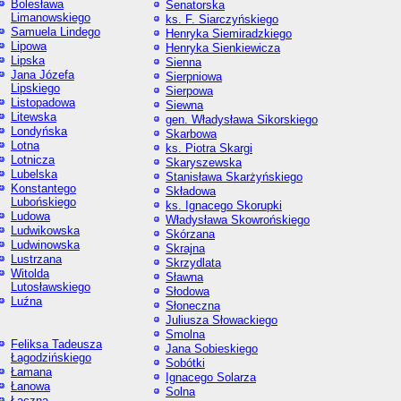
Bolesława
Senatorska
Limanowskiego
ks. F. Siarczyńskiego
Samuela Lindego
Henryka Siemiradzkiego
Lipowa
Henryka Sienkiewicza
Lipska
Sienna
Jana Józefa
Sierpniowa
Lipskiego
Sierpowa
Listopadowa
Siewna
Litewska
gen. Władysława Sikorskiego
Londyńska
Skarbowa
Lotna
ks. Piotra Skargi
Lotnicza
Skaryszewska
Lubelska
Stanisława Skarżyńskiego
Konstantego
Składowa
Lubońskiego
ks. Ignacego Skorupki
Ludowa
Władysława Skowrońskiego
Ludwikowska
Skórzana
Ludwinowska
Skrajna
Lustrzana
Skrzydlata
Witolda
Sławna
Lutosławskiego
Słodowa
Luźna
Słoneczna
Juliusza Słowackiego
Smolna
Feliksa Tadeusza
Jana Sobieskiego
Łagodzińskiego
Sobótki
Łamana
Ignacego Solarza
Łanowa
Solna
Łączna