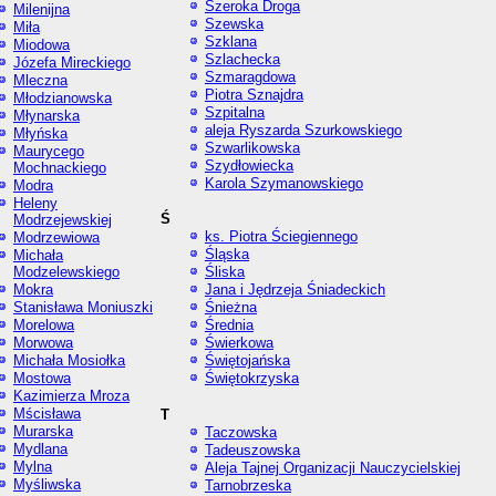
Szeroka Droga
Milenijna
Szewska
Miła
Szklana
Miodowa
Szlachecka
Józefa Mireckiego
Szmaragdowa
Mleczna
Piotra Sznajdra
Młodzianowska
Szpitalna
Młynarska
aleja Ryszarda Szurkowskiego
Młyńska
Szwarlikowska
Maurycego
Szydłowiecka
Mochnackiego
Karola Szymanowskiego
Modra
Heleny
Ś
Modrzejewskiej
ks. Piotra Ściegiennego
Modrzewiowa
Śląska
Michała
Modzelewskiego
Śliska
Mokra
Jana i Jędrzeja Śniadeckich
Stanisława Moniuszki
Śnieżna
Morelowa
Średnia
Morwowa
Świerkowa
Michała Mosiołka
Świętojańska
Mostowa
Świętokrzyska
Kazimierza Mroza
Mścisława
T
Murarska
Taczowska
Mydlana
Tadeuszowska
Mylna
Aleja Tajnej Organizacji Nauczycielskiej
Myśliwska
Tarnobrzeska