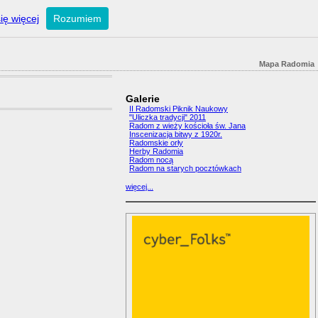
ię więcej
Rozumiem
Mapa Radomia
Galerie
II Radomski Piknik Naukowy
"Uliczka tradycji" 2011
Radom z wieży kościoła św. Jana
Inscenizacja bitwy z 1920r.
Radomskie orły
Herby Radomia
Radom nocą
Radom na starych pocztówkach
więcej...