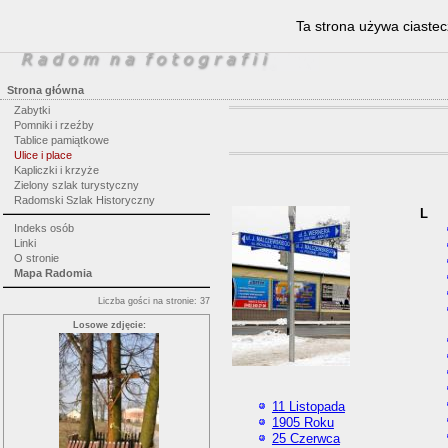
Ta strona używa ciastec
Strona główna
Zabytki
Pomniki i rzeźby
Tablice pamiątkowe
Ulice i place
Kapliczki i krzyże
Zielony szlak turystyczny
Radomski Szlak Historyczny
L
Indeks osób
Linki
O stronie
Mapa Radomia
Liczba gości na stronie: 37
Losowe zdjęcie:
11 Listopada
1905 Roku
25 Czerwca