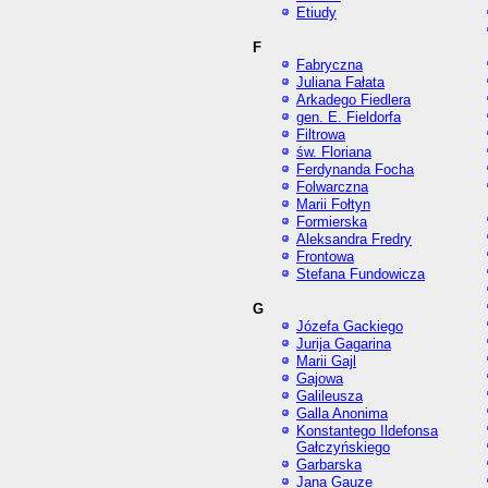
Etiudy
F
Fabryczna
Juliana Fałata
Arkadego Fiedlera
gen. E. Fieldorfa
Filtrowa
św. Floriana
Ferdynanda Focha
Folwarczna
Marii Fołtyn
Formierska
Aleksandra Fredry
Frontowa
Stefana Fundowicza
G
Józefa Gackiego
Jurija Gagarina
Marii Gajl
Gajowa
Galileusza
Galla Anonima
Konstantego Ildefonsa
Gałczyńskiego
Garbarska
Jana Gauze