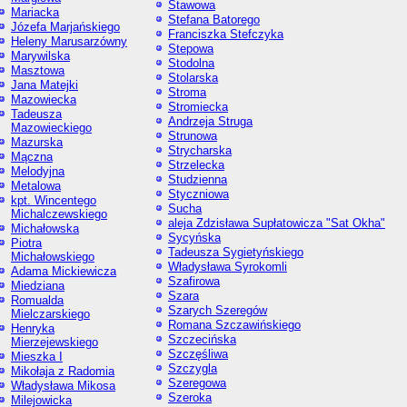
Stawowa
Mariacka
Stefana Batorego
Józefa Marjańskiego
Franciszka Stefczyka
Heleny Marusarzówny
Stepowa
Marywilska
Stodolna
Masztowa
Stolarska
Jana Matejki
Stroma
Mazowiecka
Stromiecka
Tadeusza
Andrzeja Struga
Mazowieckiego
Strunowa
Mazurska
Strycharska
Mączna
Strzelecka
Melodyjna
Studzienna
Metalowa
Styczniowa
kpt. Wincentego
Sucha
Michalczewskiego
aleja Zdzisława Supłatowicza "Sat Okha"
Michałowska
Sycyńska
Piotra
Tadeusza Sygietyńskiego
Michałowskiego
Władysława Syrokomli
Adama Mickiewicza
Szafirowa
Miedziana
Szara
Romualda
Szarych Szeregów
Mielczarskiego
Romana Szczawińskiego
Henryka
Szczecińska
Mierzejewskiego
Szczęśliwa
Mieszka I
Szczygla
Mikołaja z Radomia
Szeregowa
Władysława Mikosa
Szeroka
Milejowicka