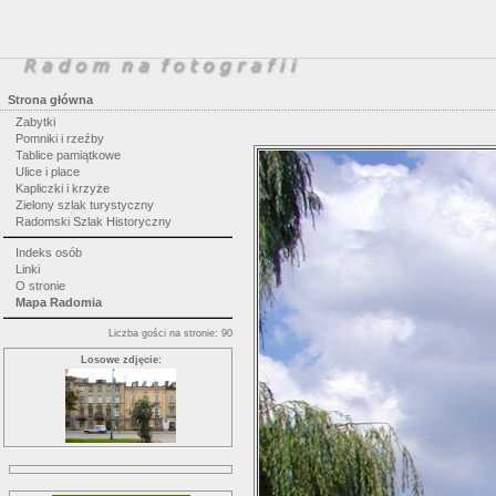
Strona główna
Zabytki
Pomniki i rzeźby
Tablice pamiątkowe
Ulice i place
Kapliczki i krzyże
Zielony szlak turystyczny
Radomski Szlak Historyczny
Indeks osób
Linki
O stronie
Mapa Radomia
Liczba gości na stronie: 90
Losowe zdjęcie: