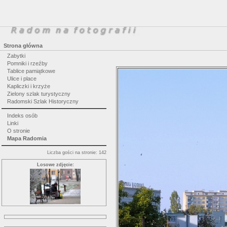
Strona główna
Zabytki
Pomniki i rzeźby
Tablice pamiątkowe
Ulice i place
Kapliczki i krzyże
Zielony szlak turystyczny
Radomski Szlak Historyczny
Indeks osób
Linki
O stronie
Mapa Radomia
Liczba gości na stronie: 142
Losowe zdjęcie: