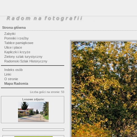
Strona główna
Zabytki
Pomniki i rzeźby
Tablice pamiątkowe
Ulice i place
Kapliczki i krzyże
Zielony szlak turystyczny
Radomski Szlak Historyczny
Indeks osób
Linki
O stronie
Mapa Radomia
Liczba gości na stronie: 53
Losowe zdjęcie: