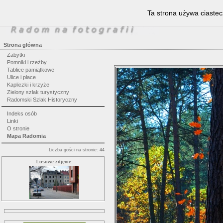
Ta strona używa ciastec
Strona główna
Zabytki
Pomniki i rzeźby
Tablice pamiątkowe
Ulice i place
Kapliczki i krzyże
Zielony szlak turystyczny
Radomski Szlak Historyczny
Indeks osób
Linki
O stronie
Mapa Radomia
Liczba gości na stronie: 44
Losowe zdjęcie: