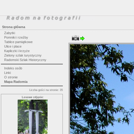
Strona główna
Zabytki
Pomniki i rzeźby
Tablice pamiątkowe
Ulice i place
Kapliczki i krzyże
Zielony szlak turystyczny
Radomski Szlak Historyczny
Indeks osób
Linki
O stronie
Mapa Radomia
Liczba gości na stronie: 35
Losowe zdjęcie: