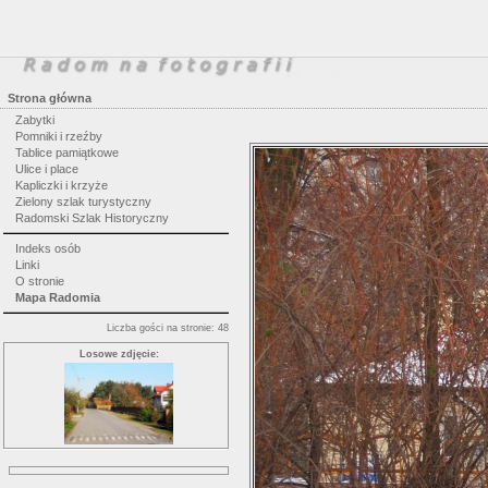
Strona główna
Zabytki
Pomniki i rzeźby
Tablice pamiątkowe
Ulice i place
Kapliczki i krzyże
Zielony szlak turystyczny
Radomski Szlak Historyczny
Indeks osób
Linki
O stronie
Mapa Radomia
Liczba gości na stronie: 48
Losowe zdjęcie: