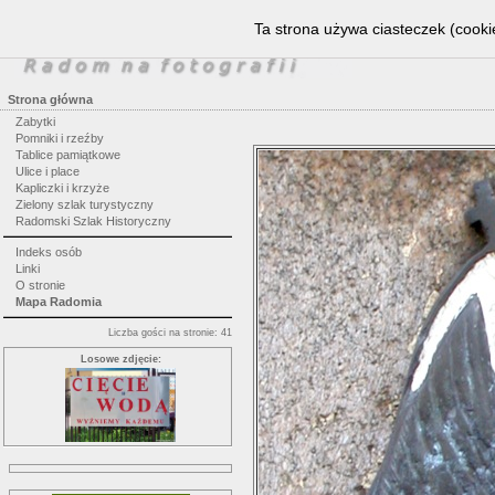
Ta strona używa ciasteczek (cookie
Strona główna
Zabytki
Pomniki i rzeźby
Tablice pamiątkowe
Ulice i place
Kapliczki i krzyże
Zielony szlak turystyczny
Radomski Szlak Historyczny
Indeks osób
Linki
O stronie
Mapa Radomia
Liczba gości na stronie: 41
Losowe zdjęcie: