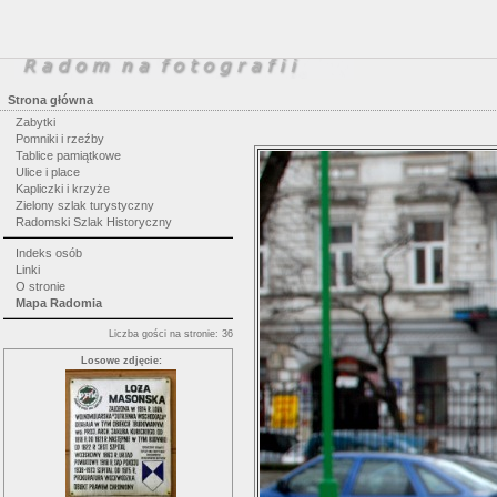
Strona główna
Zabytki
Pomniki i rzeźby
Tablice pamiątkowe
Ulice i place
Kapliczki i krzyże
Zielony szlak turystyczny
Radomski Szlak Historyczny
Indeks osób
Linki
O stronie
Mapa Radomia
Liczba gości na stronie: 36
Losowe zdjęcie: