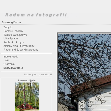
Strona główna
Zabytki
Pomniki i rzeźby
Tablice pamiątkowe
Ulice i place
Kapliczki i krzyże
Zielony szlak turystyczny
Radomski Szlak Historyczny
Indeks osób
Linki
O stronie
Mapa Radomia
Liczba gości na stronie: 32
Losowe zdjęcie: