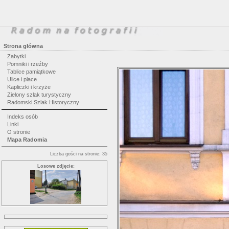
Strona główna
Zabytki
Pomniki i rzeźby
Tablice pamiątkowe
Ulice i place
Kapliczki i krzyże
Zielony szlak turystyczny
Radomski Szlak Historyczny
Indeks osób
Linki
O stronie
Mapa Radomia
Liczba gości na stronie: 35
Losowe zdjęcie: