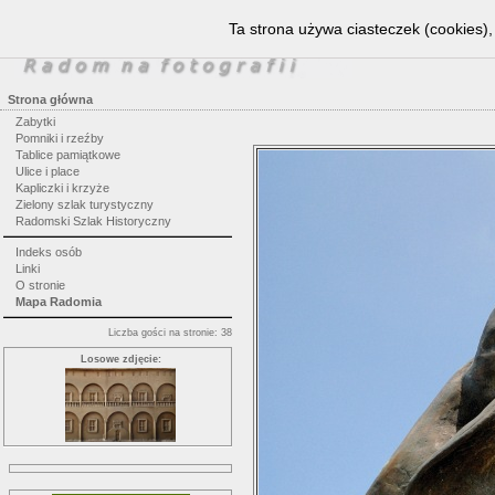
Ta strona używa ciasteczek (cookies),
Strona główna
Zabytki
Pomniki i rzeźby
Tablice pamiątkowe
Ulice i place
Kapliczki i krzyże
Zielony szlak turystyczny
Radomski Szlak Historyczny
Indeks osób
Linki
O stronie
Mapa Radomia
Liczba gości na stronie: 38
Losowe zdjęcie: