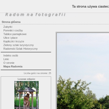
Ta strona używa ciastec
Strona główna
Zabytki
Pomniki i rzeźby
Tablice pamiątkowe
Ulice i place
Kapliczki i krzyże
Zielony szlak turystyczny
Radomski Szlak Historyczny
Indeks osób
Linki
O stronie
Mapa Radomia
Liczba gości na stronie: 25
Losowe zdjęcie: