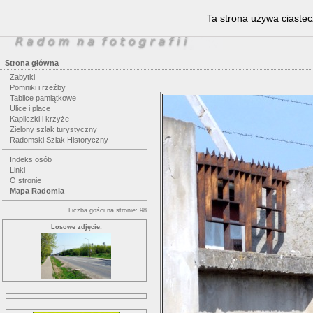
Ta strona używa ciastec
Strona główna
Zabytki
Pomniki i rzeźby
Tablice pamiątkowe
Ulice i place
Kapliczki i krzyże
Zielony szlak turystyczny
Radomski Szlak Historyczny
Indeks osób
Linki
O stronie
Mapa Radomia
Liczba gości na stronie: 98
Losowe zdjęcie: