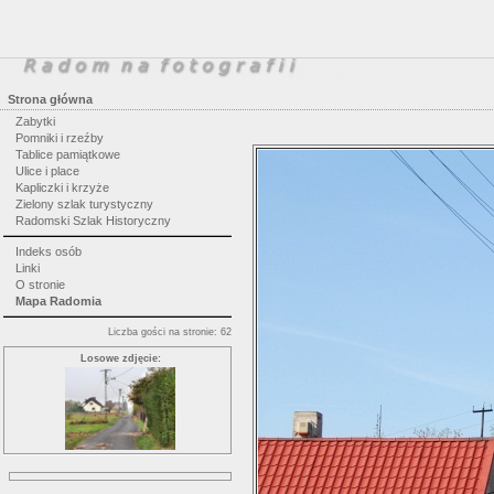
Strona główna
Zabytki
Pomniki i rzeźby
Tablice pamiątkowe
Ulice i place
Kapliczki i krzyże
Zielony szlak turystyczny
Radomski Szlak Historyczny
Indeks osób
Linki
O stronie
Mapa Radomia
Liczba gości na stronie: 62
Losowe zdjęcie: