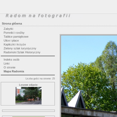
Strona główna
Zabytki
Pomniki i rzeźby
Tablice pamiątkowe
Ulice i place
Kapliczki i krzyże
Zielony szlak turystyczny
Radomski Szlak Historyczny
Indeks osób
Linki
O stronie
Mapa Radomia
Liczba gości na stronie: 25
Losowe zdjęcie: