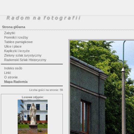
Strona główna
Zabytki
Pomniki i rzeźby
Tablice pamiątkowe
Ulice i place
Kapliczki i krzyże
Zielony szlak turystyczny
Radomski Szlak Historyczny
Indeks osób
Linki
O stronie
Mapa Radomia
Liczba gości na stronie: 58
Losowe zdjęcie: