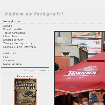
Strona główna
Zabytki
Pomniki i rzeźby
Tablice pamiątkowe
Ulice i place
Kapliczki i krzyże
Zielony szlak turystyczny
Radomski Szlak Historyczny
Indeks osób
Linki
O stronie
Mapa Radomia
Liczba gości na stronie: 64
Losowe zdjęcie: