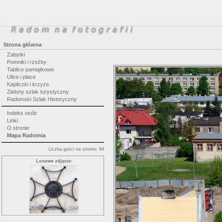
Strona główna
Zabytki
Pomniki i rzeźby
Tablice pamiątkowe
Ulice i place
Kapliczki i krzyże
Zielony szlak turystyczny
Radomski Szlak Historyczny
Indeks osób
Linki
O stronie
Mapa Radomia
Liczba gości na stronie: 94
Losowe zdjęcie: