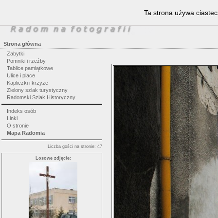
Ta strona używa ciastec
Strona główna
Zabytki
Pomniki i rzeźby
Tablice pamiątkowe
Ulice i place
Kapliczki i krzyże
Zielony szlak turystyczny
Radomski Szlak Historyczny
Indeks osób
Linki
O stronie
Mapa Radomia
Liczba gości na stronie: 47
Losowe zdjęcie: