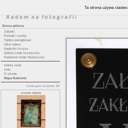
Ta strona używa ciastec
Strona główna
Zabytki
Pomniki i rzeźby
Tablice pamiątkowe
Ulice i place
Kapliczki i krzyże
Zielony szlak turystyczny
Radomski Szlak Historyczny
Indeks osób
Linki
O stronie
Mapa Radomia
Liczba gości na stronie: 167
Losowe zdjęcie: