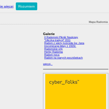
ię więcej
Rozumiem
Mapa Radomia
Galerie
II Radomski Piknik Naukowy
"Uliczka tradycji" 2011
Radom z wieży kościoła św. Jana
Inscenizacja bitwy z 1920r.
Radomskie orły
Herby Radomia
Radom nocą
Radom na starych pocztówkach
więcej...