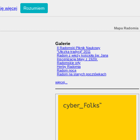
ię więcej
Rozumiem
Mapa Radomia
Galerie
II Radomski Piknik Naukowy
"Uliczka tradycji" 2011
Radom z wieży kościoła św. Jana
Inscenizacja bitwy z 1920r.
Radomskie orły
Herby Radomia
Radom nocą
Radom na starych pocztówkach
więcej...