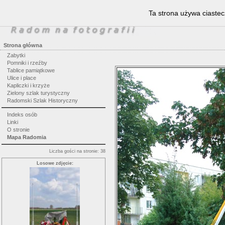
Ta strona używa ciastec
Strona główna
Zabytki
Pomniki i rzeźby
Tablice pamiątkowe
Ulice i place
Kapliczki i krzyże
Zielony szlak turystyczny
Radomski Szlak Historyczny
Indeks osób
Linki
O stronie
Mapa Radomia
Liczba gości na stronie: 38
Losowe zdjęcie: