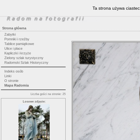
Ta strona używa ciastec
Strona główna
Zabytki
Pomniki i rzeźby
Tablice pamiątkowe
Ulice i place
Kapliczki i krzyże
Zielony szlak turystyczny
Radomski Szlak Historyczny
Indeks osób
Linki
O stronie
Mapa Radomia
Liczba gości na stronie: 25
Losowe zdjęcie: