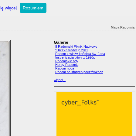
ię więcej
Rozumiem
Mapa Radomia
Galerie
II Radomski Piknik Naukowy
"Uliczka tradycji" 2011
Radom z wieży kościoła św. Jana
Inscenizacja bitwy z 1920r.
Radomskie orły
Herby Radomia
Radom nocą
Radom na starych pocztówkach
więcej...