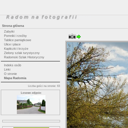
Strona główna
Zabytki
Pomniki i rzeźby
Tablice pamiątkowe
Ulice i place
Kapliczki i krzyże
Zielony szlak turystyczny
Radomski Szlak Historyczny
Indeks osób
Linki
O stronie
Mapa Radomia
Liczba gości na stronie: 63
Losowe zdjęcie: