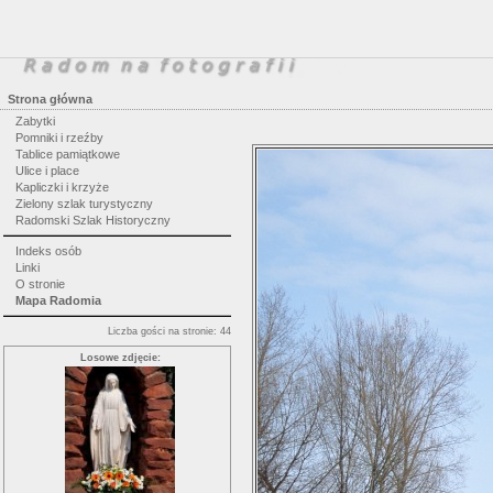
Strona główna
Zabytki
Pomniki i rzeźby
Tablice pamiątkowe
Ulice i place
Kapliczki i krzyże
Zielony szlak turystyczny
Radomski Szlak Historyczny
Indeks osób
Linki
O stronie
Mapa Radomia
Liczba gości na stronie: 44
Losowe zdjęcie: