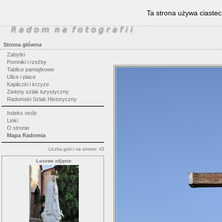
Ta strona używa ciastec
Strona główna
Zabytki
Pomniki i rzeźby
Tablice pamiątkowe
Ulice i place
Kapliczki i krzyże
Zielony szlak turystyczny
Radomski Szlak Historyczny
Indeks osób
Linki
O stronie
Mapa Radomia
Liczba gości na stronie: 43
Losowe zdjęcie: