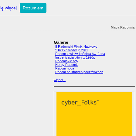
ię więcej
Rozumiem
Mapa Radomia
Galerie
II Radomski Piknik Naukowy
"Uliczka tradycji" 2011
Radom z wieży kościoła św. Jana
Inscenizacja bitwy z 1920r.
Radomskie orły
Herby Radomia
Radom nocą
Radom na starych pocztówkach
więcej...