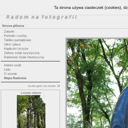
Ta strona używa ciasteczek (cookies), dz
Strona główna
Zabytki
Pomniki i rzeźby
Tablice pamiątkowe
Ulice i place
Kapliczki i krzyże
Zielony szlak turystyczny
Radomski Szlak Historyczny
Indeks osób
Linki
O stronie
Mapa Radomia
Liczba gości na stronie: 34
Losowe zdjęcie: