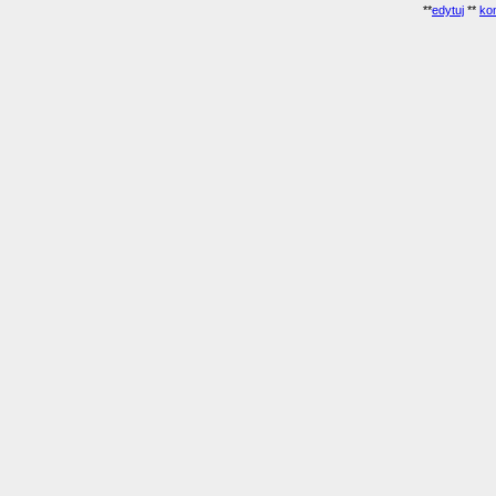
**
edytuj
**
kon