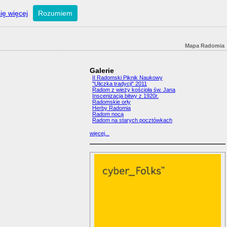
ię więcej
Rozumiem
Mapa Radomia
Galerie
II Radomski Piknik Naukowy
"Uliczka tradycji" 2011
Radom z wieży kościoła św. Jana
Inscenizacja bitwy z 1920r.
Radomskie orły
Herby Radomia
Radom nocą
Radom na starych pocztówkach
więcej...