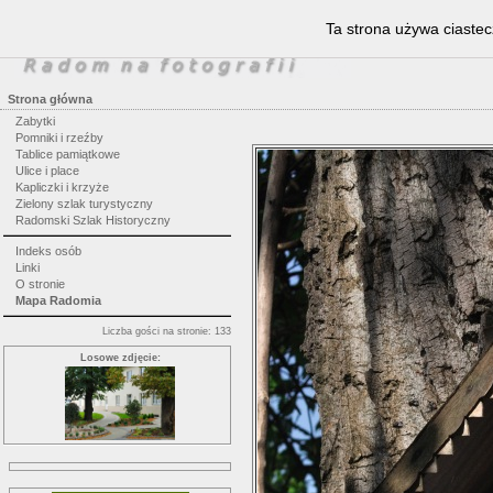
Ta strona używa ciastec
Strona główna
Zabytki
Pomniki i rzeźby
Tablice pamiątkowe
Ulice i place
Kapliczki i krzyże
Zielony szlak turystyczny
Radomski Szlak Historyczny
Indeks osób
Linki
O stronie
Mapa Radomia
Liczba gości na stronie: 133
Losowe zdjęcie: