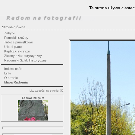
Ta strona używa ciastec
Strona główna
Zabytki
Pomniki i rzeźby
Tablice pamiątkowe
Ulice i place
Kapliczki i krzyże
Zielony szlak turystyczny
Radomski Szlak Historyczny
Indeks osób
Linki
O stronie
Mapa Radomia
Liczba gości na stronie: 59
Losowe zdjęcie: