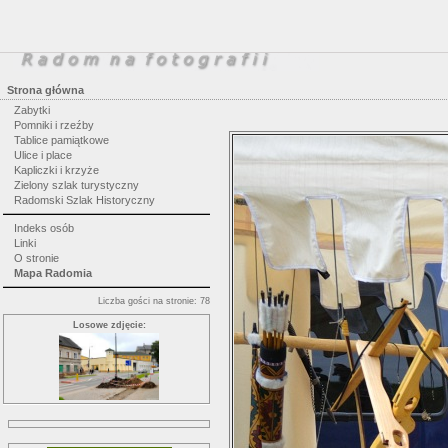
Strona główna
Zabytki
Pomniki i rzeźby
Tablice pamiątkowe
Ulice i place
Kapliczki i krzyże
Zielony szlak turystyczny
Radomski Szlak Historyczny
Indeks osób
Linki
O stronie
Mapa Radomia
Liczba gości na stronie: 78
Losowe zdjęcie: