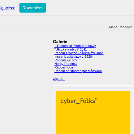
ię więcej
Rozumiem
Mapa Radomia
Galerie
II Radomski Piknik Naukowy
"Uliczka tradycji" 2011
Radom z wieży kościoła św. Jana
Inscenizacja bitwy z 1920r.
Radomskie orły
Herby Radomia
Radom nocą
Radom na starych pocztówkach
więcej...