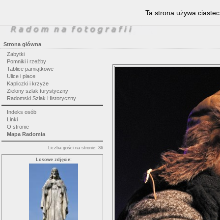
Ta strona używa ciastec
Strona główna
Zabytki
Pomniki i rzeźby
Tablice pamiątkowe
Ulice i place
Kapliczki i krzyże
Zielony szlak turystyczny
Radomski Szlak Historyczny
Indeks osób
Linki
O stronie
Mapa Radomia
Liczba gości na stronie: 36
Losowe zdjęcie: