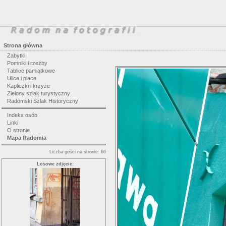
Strona główna
Zabytki
Pomniki i rzeźby
Tablice pamiątkowe
Ulice i place
Kapliczki i krzyże
Zielony szlak turystyczny
Radomski Szlak Historyczny
Indeks osób
Linki
O stronie
Mapa Radomia
Liczba gości na stronie: 66
Losowe zdjęcie: