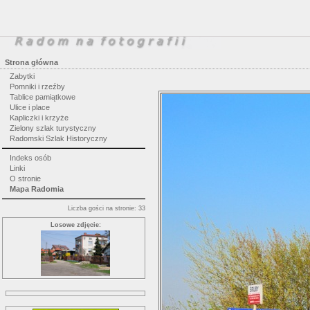
Strona główna
Zabytki
Pomniki i rzeźby
Tablice pamiątkowe
Ulice i place
Kapliczki i krzyże
Zielony szlak turystyczny
Radomski Szlak Historyczny
Indeks osób
Linki
O stronie
Mapa Radomia
Liczba gości na stronie: 33
Losowe zdjęcie: