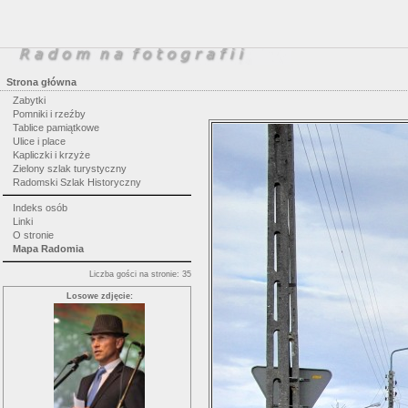
Strona główna
Zabytki
Pomniki i rzeźby
Tablice pamiątkowe
Ulice i place
Kapliczki i krzyże
Zielony szlak turystyczny
Radomski Szlak Historyczny
Indeks osób
Linki
O stronie
Mapa Radomia
Liczba gości na stronie: 35
Losowe zdjęcie: