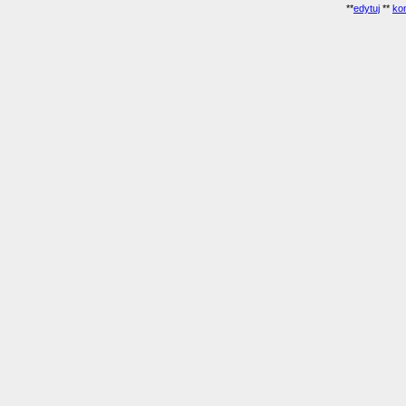
**
edytuj
**
kon