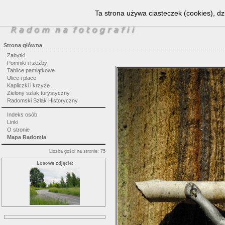
Ta strona używa ciasteczek (cookies), dz
Strona główna
Zabytki
Pomniki i rzeźby
Tablice pamiątkowe
Ulice i place
Kapliczki i krzyże
Zielony szlak turystyczny
Radomski Szlak Historyczny
Indeks osób
Linki
O stronie
Mapa Radomia
Liczba gości na stronie: 75
Losowe zdjęcie: