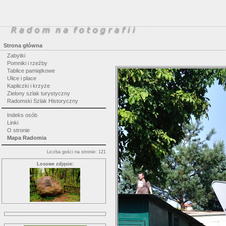
Strona główna
Zabytki
Pomniki i rzeźby
Tablice pamiątkowe
Ulice i place
Kapliczki i krzyże
Zielony szlak turystyczny
Radomski Szlak Historyczny
Indeks osób
Linki
O stronie
Mapa Radomia
Liczba gości na stronie: 121
Losowe zdjęcie: