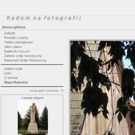
Strona główna
Zabytki
Pomniki i rzeźby
Tablice pamiątkowe
Ulice i place
Kapliczki i krzyże
Zielony szlak turystyczny
Radomski Szlak Historyczny
Indeks osób
Linki
O stronie
Mapa Radomia
Liczba gości na stronie: 73
Losowe zdjęcie: