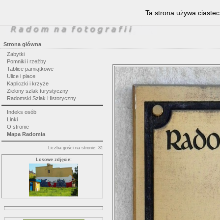
Ta strona używa ciastec
Strona główna
Zabytki
Pomniki i rzeźby
Tablice pamiątkowe
Ulice i place
Kapliczki i krzyże
Zielony szlak turystyczny
Radomski Szlak Historyczny
Indeks osób
Linki
O stronie
Mapa Radomia
Liczba gości na stronie: 31
Losowe zdjęcie: