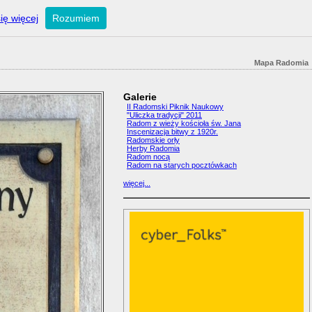
ię więcej
Rozumiem
Mapa Radomia
Galerie
II Radomski Piknik Naukowy
"Uliczka tradycji" 2011
Radom z wieży kościoła św. Jana
Inscenizacja bitwy z 1920r.
Radomskie orły
Herby Radomia
Radom nocą
Radom na starych pocztówkach
więcej...