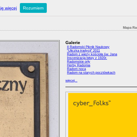
ię więcej
Rozumiem
Mapa Ra
Galerie
II Radomski Piknik Naukowy
"Uliczka tradycji" 2011
Radom z wieży kościoła św. Jana
Inscenizacja bitwy z 1920r.
Radomskie orły
Herby Radomia
Radom nocą
Radom na starych pocztówkach
więcej...