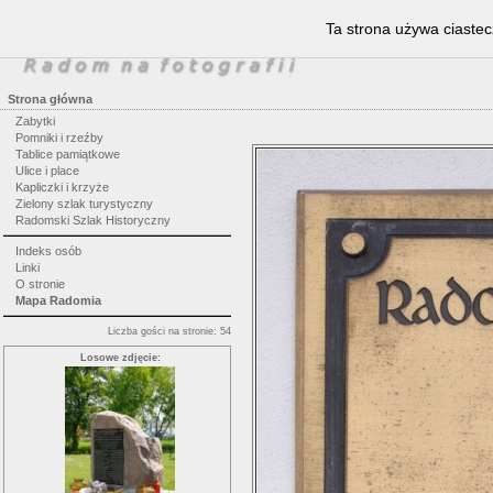
Ta strona używa ciastec
Strona główna
Zabytki
Pomniki i rzeźby
Tablice pamiątkowe
Ulice i place
Kapliczki i krzyże
Zielony szlak turystyczny
Radomski Szlak Historyczny
Indeks osób
Linki
O stronie
Mapa Radomia
Liczba gości na stronie: 54
Losowe zdjęcie: