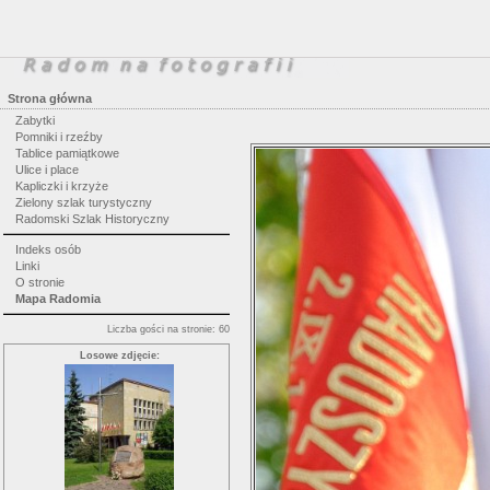
Strona główna
Zabytki
Pomniki i rzeźby
Tablice pamiątkowe
Ulice i place
Kapliczki i krzyże
Zielony szlak turystyczny
Radomski Szlak Historyczny
Indeks osób
Linki
O stronie
Mapa Radomia
Liczba gości na stronie: 60
Losowe zdjęcie: