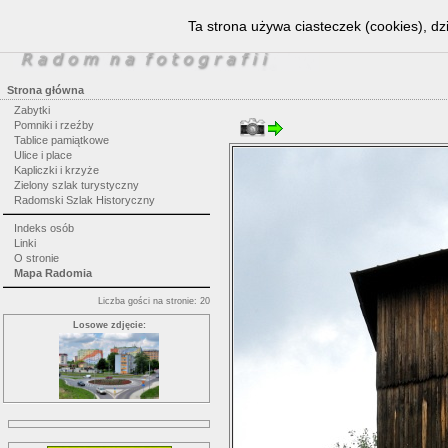
Ta strona używa ciasteczek (cookies), dz
Strona główna
Zabytki
Pomniki i rzeźby
Tablice pamiątkowe
Ulice i place
Kapliczki i krzyże
Zielony szlak turystyczny
Radomski Szlak Historyczny
Indeks osób
Linki
O stronie
Mapa Radomia
Liczba gości na stronie: 20
Losowe zdjęcie: